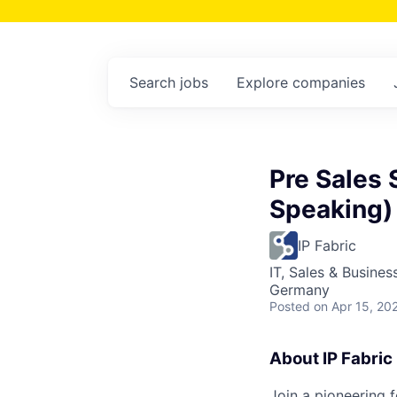
Search
jobs
Explore
companies
Pre Sales 
Speaking)
IP Fabric
IT, Sales & Busine
Germany
Posted
on Apr 15, 20
About IP Fabric
Join a pioneering 