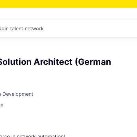
Join talent network
Solution Architect (German
ss Development
26
force in network automation!