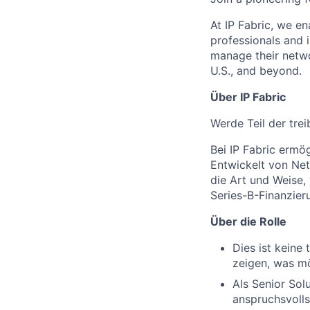
At IP Fabric, we e
professionals and 
manage their netw
U.S., and beyond.
Über
IP
Fabric
Werde Teil der tre
Bei IP Fabric ermö
Entwickelt von Ne
die Art und Weise
Series-B-Finanzier
Über
die
Rolle
Dies ist keine
zeigen, was mö
Als Senior Sol
anspruchsvoll