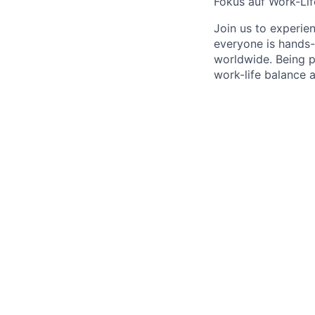
Fokus auf Work-Li
Join us to experie
everyone is hands-
worldwide. Being pa
work-life balance 