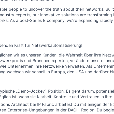
nable people to uncover the truth about their networks.
Buil
industry experts, our innovative solutions are transforming
orks. As a post-Series B company,
we're
expanding rapidly 
ibenden Kraft für Netzwerkautomatisierung!
glichen wir es unseren Kunden, die Wahrheit über ihre Netz
tzwerkprofis und Branchenexperten, verändern unsere inno
, wie Unternehmen ihre Netzwerke verwalten. Als Unterneh
ung wachsen wir schnell in Europa, den USA und darüber hi
 typische „Demo-Jockey“-Position. Es geht darum, potenzie
glich ist, wenn sie Klarheit, Kontrolle und Vertrauen in ihr
utions Architect bei IP Fabric arbeitest Du mit einigen der
sten Enterprise-Umgebungen in der DACH-Region. Du beglei