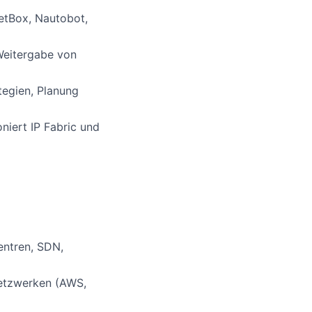
etBox, Nautobot,
Weitergabe von
tegien, Planung
niert IP Fabric und
i
entren, SDN,
Netzwerken (AWS,