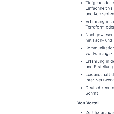
Tiefgehendes V
Einfachheit vs
und Konzepten
Erfahrung mit
Terraform ode
Nachgewiesene 
mit Fach- und 
Kommunikation
vor Führungskr
Erfahrung in d
und Erstellung
Leidenschaft d
ihrer Netzwerk
Deutschkenntni
Schrift
Von
Vorteil
Zertifizierung