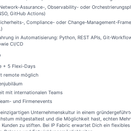
Network-Assurance-, Observability- oder Orchestrierungspla
NSO, GitHub Actions)
 Sicherheits-, Compliance- oder Change-Management-Frame
.)
ahrung in Automatisierung: Python, REST APIs, Git-Workflows
wie CI/CD
e
e + 5 Flexi-Days
tt remote möglich
enjubiläum
t mit internationalen Teams
eam- und Firmenevents
 einzigartigen Unternehmenskultur in einem gründergeführte
hstum mitgestaltest und die Möglichkeit hast, echten Mehr
Kunden zu stiften. Bei IP Fabric erwartet Dich ein flexible