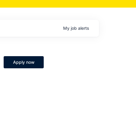
My
job
alerts
Apply now