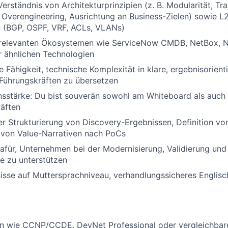
erständnis von Architekturprinzipien (z. B. Modularität, Tra
. Overengineering, Ausrichtung an Business-Zielen) sowie L
 (BGP, OSPF, VRF, ACLs, VLANs)
 relevanten Ökosystemen wie ServiceNow CMDB, NetBox, Na
r ähnlichen Technologien
Fähigkeit, technische Komplexität in klare, ergebnisorien
Führungskräften zu übersetzen
sstärke: Du bist souverän sowohl am Whiteboard als auch 
äften
er Strukturierung von Discovery-Ergebnissen, Definition von
 von Value-Narrativen nach PoCs
afür, Unternehmen bei der Modernisierung, Validierung und
e zu unterstützen
sse auf Muttersprachniveau, verhandlungssicheres Englisc
en wie CCNP/CCDE, DevNet Professional oder vergleichbare