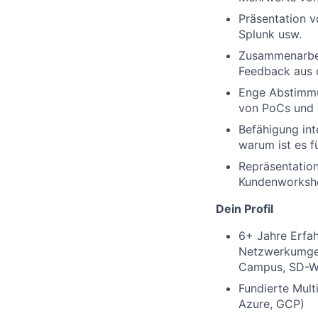
Präsentation v
Splunk usw.
Zusammenarbei
Feedback aus 
Enge Abstimmun
von PoCs und 
Befähigung int
warum ist es 
Repräsentation
Kundenworksho
Dein
Profil
6+ Jahre Erfah
Netzwerkumgeb
Campus, SD-
Fundierte Mul
Azure, GCP)