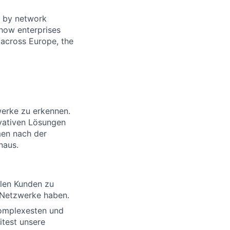
t by network
 how enterprises
across Europe, the
werke zu erkennen.
vativen Lösungen
men nach der
naus.
llen Kunden zu
e Netzwerke haben.
 komplexesten und
test unsere