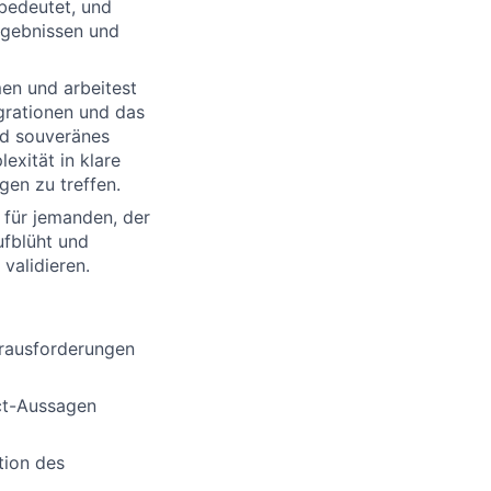
bedeutet, und
Ergebnissen und
en und arbeitest
grationen und das
nd souveränes
exität in klare
en zu treffen.
l für jemanden, der
ufblüht und
 validieren.
erausforderungen
ct-Aussagen
tion des