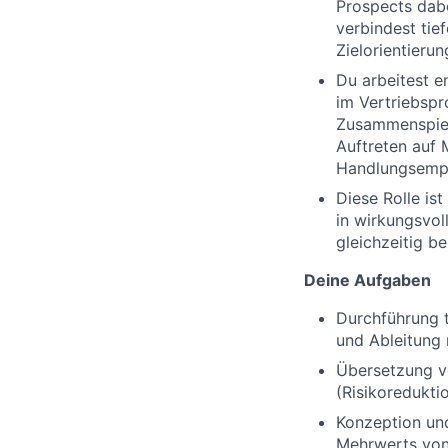
Prospects dab
verbindest tie
Zielorientierun
Du arbeitest 
im Vertriebspr
Zusammenspiel
Auftreten auf 
Handlungsempfe
Diese Rolle ist
in wirkungsvo
gleichzeitig be
Dein
e
Aufgaben
Durchführung 
und Ableitung
Übersetzung v
(Risikoredukti
Konzeption un
Mehrwerts von