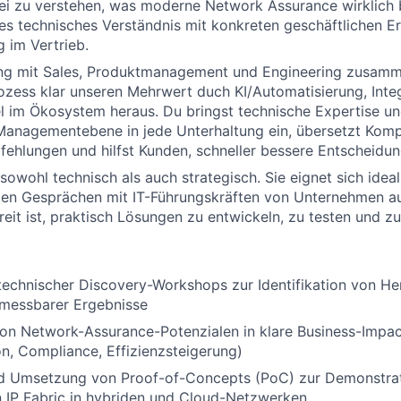
ei zu verstehen, was moderne Network Assurance wirklich 
fes technisches Verständnis mit konkreten geschäftlichen 
g im Vertrieb.
eng mit Sales, Produktmanagement und Engineering zusamm
ozess klar unseren Mehrwert duch KI/Automatisierung, Inte
 im Ökosystem heraus. Du bringst technische Expertise u
Managementebene in jede Unterhaltung ein, übersetzt Kompl
hlungen und hilfst Kunden, schneller bessere Entscheidung
 sowohl technisch als auch strategisch. Sie eignet sich idea
llen Gesprächen mit IT-Führungskräften von Unternehmen a
reit ist, praktisch Lösungen zu entwickeln, zu testen und zu
technischer Discovery-Workshops zur Identifikation von H
 messbarer Ergebnisse
on Network-Assurance-Potenzialen in klare Business-Impa
on, Compliance, Effizienzsteigerung)
d Umsetzung von Proof-of-Concepts (PoC) zur Demonstra
 IP Fabric in hybriden und Cloud-Netzwerken